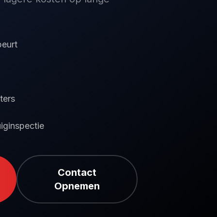
beurt
lters
iginspectie
Contact
Opnemen