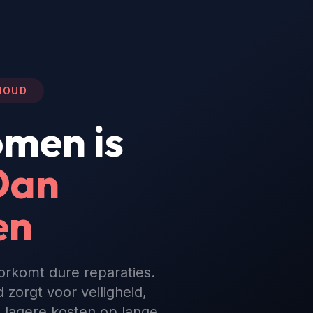
HOUD
men is
Dan
en
orkomt dure reparaties.
zorgt voor veiligheid,
 lagere kosten op lange