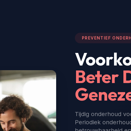
PREVENTIEF ONDER
Voorko
Beter 
Genez
Tijdig onderhoud vo
Periodiek onderhoud 
betrouwbaarheid en